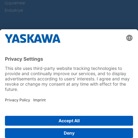
Uygulamalar
Endüstriyel
Hakkımızda
Yaskawa Türkiye
İletişim
Kariyer
Bizi sosyal medyadan takip edin..