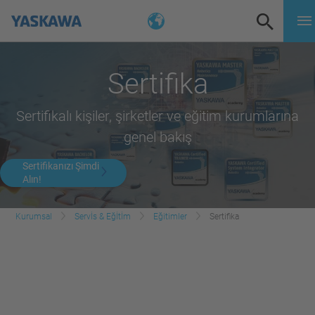
Sertifika
Sertifikalı kişiler, şirketler ve eğitim kurumlarına
genel bakış
Sertifikanızı Şimdi
Alın!
Kurumsal
Servİs & Eğİtİm
Eğitimler
Sertifika