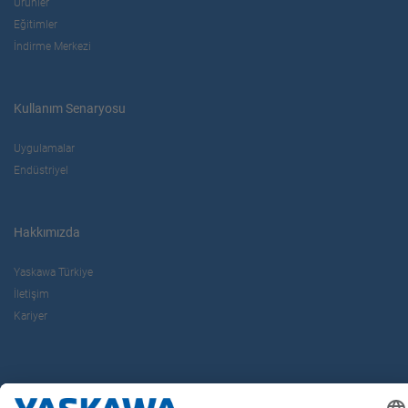
Ürünler
Eğitimler
İndirme Merkezi
Kullanım Senaryosu
Uygulamalar
Endüstriyel
Hakkımızda
Yaskawa Türkiye
İletişim
Kariyer