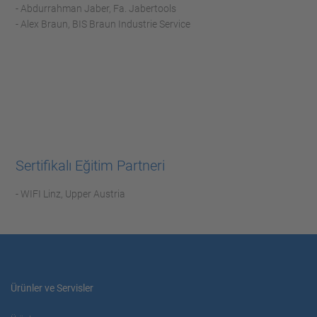
- Abdurrahman Jaber, Fa. Jabertools
- Alex Braun, BIS Braun Industrie Service
Sertifikalı Eğitim Partneri
- WIFI Linz, Upper Austria
Ürünler ve Servisler