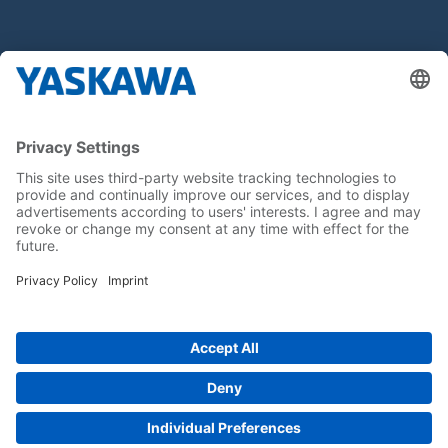
Hakkımızda
Yaskawa Türkiye
İletişim
Kariyer
Bizi sosyal medyadan takip edin..
Anasayfa
Kullanım Şartları ve Koşulları
Marka Hakları
Gizlilik Hakları
Cookie Choices
Whistleblowing